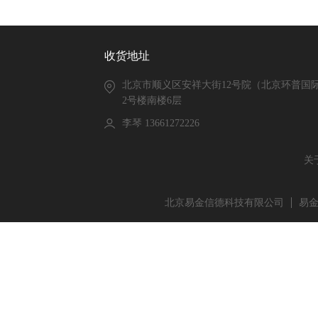
收货地址
北京市顺义区安祥大街12号院（北京环普国
2号楼南楼6层
李琴 13661272226
关
北京易金信德科技有限公司
易